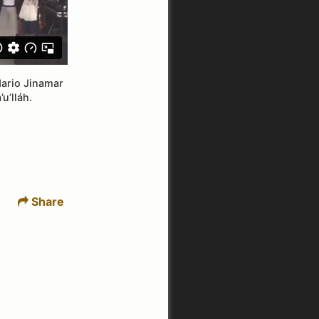
dario Jinamar
u’lláh.
Share