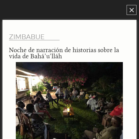
×
ZIMBABUE
Noche de narración de historias sobre la
vida de Bahá’u’lláh