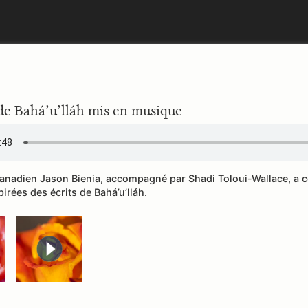
 de Bahá’u’lláh mis en musique
canadien Jason Bienia, accompagné par Shadi Toloui-Wallace, a
irées des écrits de Bahá’u’lláh.