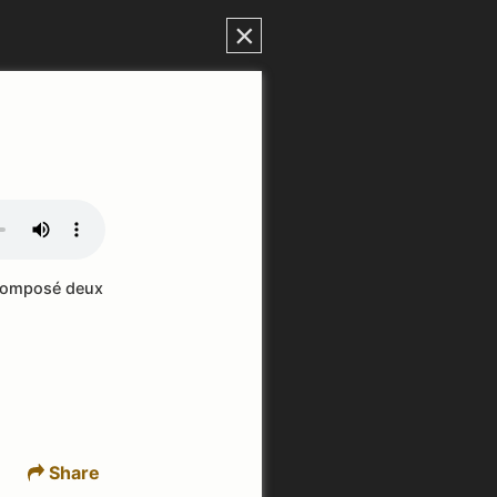
×
 composé deux
Share