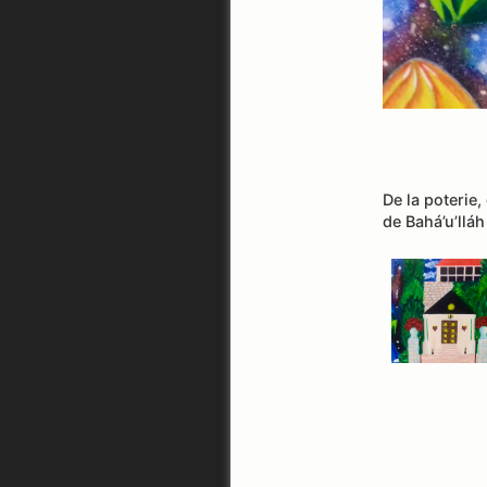
De la poterie
de Bahá’u’llá