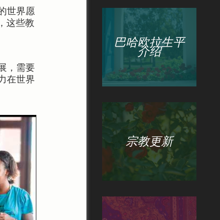
的世界愿
，这些教
巴哈欧拉生平
介绍
展，需要
力在世界
宗教更新