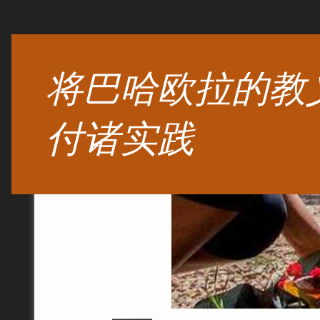
将巴哈欧拉的教
付诸实践