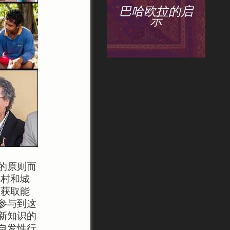
巴哈欧拉的启
示
的原则而
乡村和城
、获取能
参与到这
新知识的
自发性行