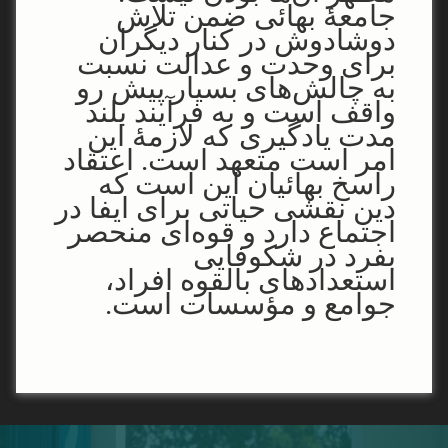
جامعۀ بهائی ضمن تلاش
دوشادوش در کنار دیگران
برای وحدت و عدالت نسبت
به چالش‌های بسیار پیش رو
واقف است و به فرآیند بلند
مدت یادگیری که لازمۀ این
امر است متعهد است. اعتقاد
راسخ بهائیان این است که
دین نقشی حیاتی برای ایفا در
اجتماع دارد و قوه‌ای منحصر
بفرد در شکوفایی
استعدادهای بالقوه افراد،
جوامع و مؤسسات است.