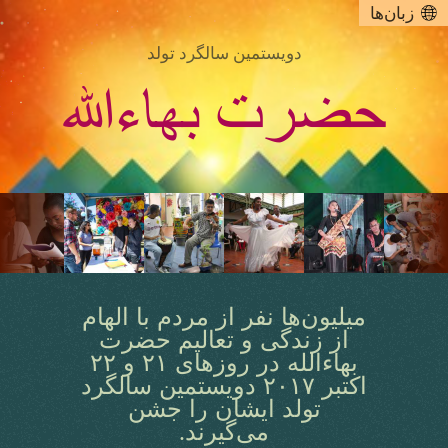
زبان‌ها
دویستمین سالگرد تولد
میلیون‌ها نفر از مردم با الهام
از زندگی و تعالیم حضرت
بهاءالله در روزهای ٢١ و ٢٢
اکتبر ٢٠١٧ دویستمین سالگرد
تولد ایشان را جشن
می‌گیرند.