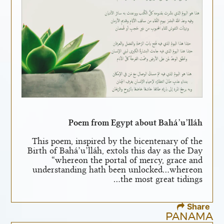
Poem from Egypt about Bahá’u’lláh
This poem, inspired by the bicentenary of the
Birth of Bahá’u’lláh, extols this day as the Day
“whereon the portal of mercy, grace and
understanding hath been unlocked…whereon
the most great tidings…
Share
PANAMA