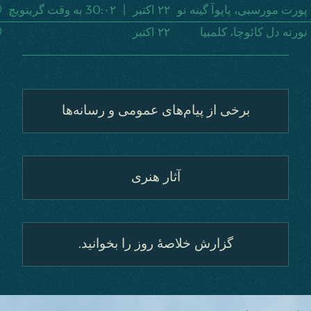
پورت مورسبی، پاپوآ گینه نو
٢٢ اکتبر
|
٠٢:30 به وقت گرینویچ
نورته دل کائوچا، کلمبیا
٢٢ اکتبر
برخی از پیام‌های عمومی و رسانه‌ها
آثار هنری
گزارش خلاصۀ روز را بخوانید.