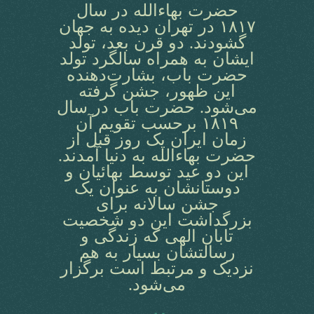
حضرت بهاءالله در سال
١٨١٧ در تهران دیده به جهان
گشودند. دو قرن بعد، تولد
ایشان به همراه سالگرد تولد
حضرت باب، بشارت‌دهنده
این ظهور، جشن گرفته
می‌شود. حضرت باب در سال
١٨١٩ برحسب تقویم آن
زمان ایران یک روز قبل از
حضرت بهاءالله به دنیا آمدند.
این دو عید توسط بهائیان و
دوستانشان به عنوان یک
جشن سالانه برای
بزرگداشت این دو شخصیت
تابان الهی که زندگی و
رسالتشان بسیار به هم
نزدیک و مرتبط است برگزار
می‌شود.