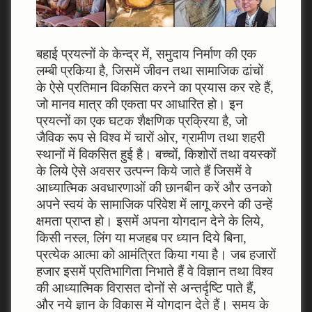
बहाई प्रयत्‍नों के केन्‍द्र में, समुदाय निर्माण की एक
लम्‍बी प्रकिया है, जिसमें जीवन तथा सामाजिक ढांचों
के ऐसे प्रतिमान विकसित करने का प्रयास कर रहे हैं,
जो मानव मात्र की एकता पर आधारित हो। इन
प्रयत्‍नों का एक घटक शैक्षणिक प्रक्रिया है, जो
जैविक रूप से विश्‍व में चारों ओर, ग्रामीण तथा शहरी
स्‍थानों में विकसित हुई है। बच्‍चों, किशोरों तथा वयस्‍कों
के लिये ऐसे अवसर उत्‍पन्‍न किये जाते हैं जिसमें वे
आध्‍यात्मिक अवधारणाओं की छानबीन करें और उनको
अपने स्‍वयं के सामाजिक परिवेश में लागू करने की उन्‍हें
क्षमता प्राप्‍त हो। इसमें अपना योगदान देने के लिये,
किसी नस्‍ल, लिंग या मजहब पर ध्‍यान दिये बिना,
प्रत्‍येक आत्‍मा को आमंत्रित किया गया है। जब हजारों
हजार इसमें प्रतिभागिता निभाते हैं वे विज्ञान तथा विश्‍व
की आध्‍यात्मिक विरासत दोनों से अन्‍तर्दृष्टि पाते हैं,
और नये ज्ञान के विकास में योगदान देते हैं। समय के