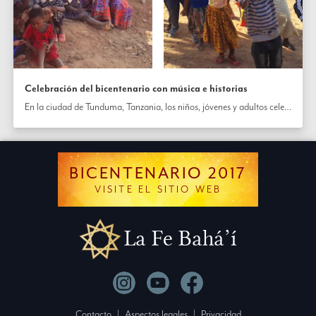
Celebración del bicentenario con música e historias
En la ciudad de Tunduma, Tanzania, los niños, jóvenes y adultos celebraron el bicentenario con canciones y actuaciones.
BICENTENARIO 2017
VISITE EL SITIO WEB
La Fe Bahá’í
Contacto
|
Aspectos legales
|
Privacidad