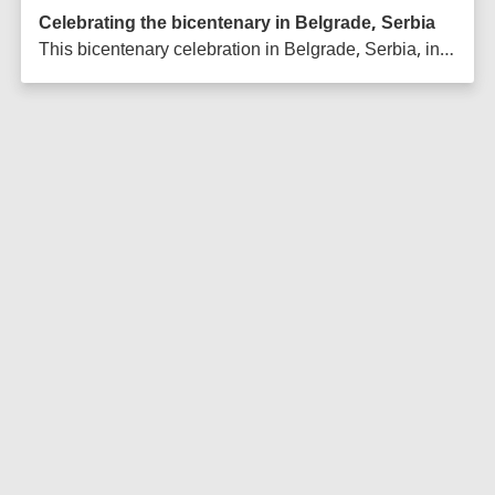
Celebrating the bicentenary in Belgrade, Serbia
This bicentenary celebration in Belgrade, Serbia, included presentations on the significance of the Báb and His message, a choir performance, and a viewing of the film 