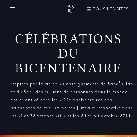
TOUS LES SITES
CÉLÉBRATIONS
DU
BICENTENAIRE
Inspirés par la vie et les enseignements de Baháʼu'lláh
et du Báb, des millions de personnes dans le monde
entier ont célébré les 200e anniversaires des
naissances de ces luminaires jumeaux, respectivement
les 21 et 22 octobre 2017 et les 29 et 30 octobre 2019.